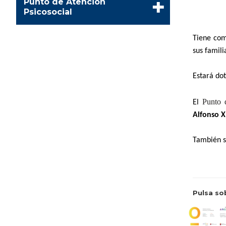
Punto de Atención
Psicosocial
Tiene com
sus famili
Estará dot
Punto 
El
Alfonso X
También s
Pulsa so