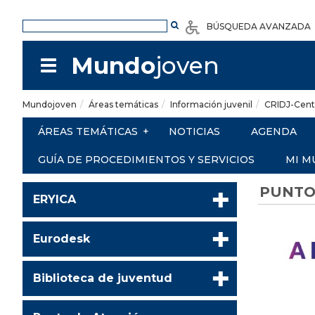
Saltar al contenido
BÚSQUEDA AVANZADA
Mundo
joven
Mundojoven
Áreas temáticas
Información juvenil
CRIDJ-Cent
ÁREAS TEMÁTICAS
+
NOTICIAS
AGENDA
GUÍA DE PROCEDIMIENTOS Y SERVICIOS
MI M
PUNTO
ERYICA
Eurodesk
Biblioteca de juventud